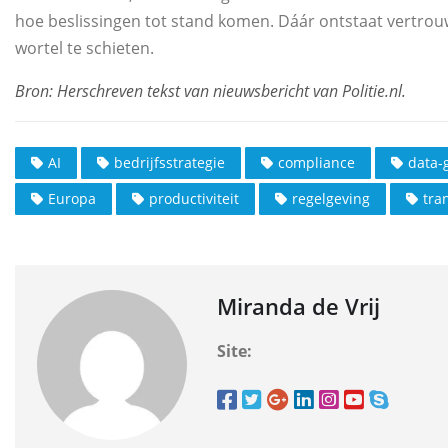
hoe beslissingen tot stand komen. Dáár ontstaat vertro
wortel te schieten.
AI
bedrijfsstrategie
compliance
data-
Europa
productiviteit
regelgeving
tra
Miranda de Vrij
Site: