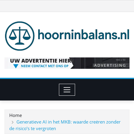
Ga
naar
de
inhoud
Home
Generatieve AI in het MKB: waarde creëren zonder
de risico’s te vergroten