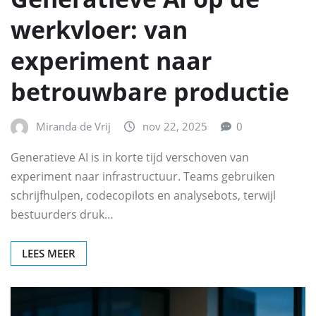
werkvloer: van
experiment naar
betrouwbare productie
Miranda de Vrij
nov 22, 2025
0
Generatieve AI is in korte tijd verschoven van
experiment naar infrastructuur. Teams gebruiken
schrijfhulpen, codecopilots en analysebots, terwijl
bestuurders druk…
LEES MEER