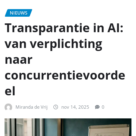
NIEUWS
Transparantie in AI:
van verplichting
naar
concurrentievoorde
el
Miranda de Vrij
nov 14, 2025
0