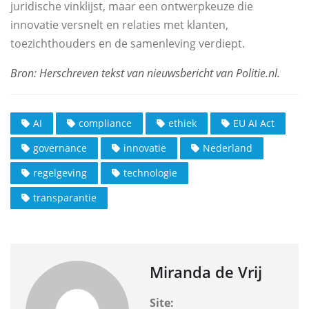
juridische vinklijst, maar een ontwerpkeuze die
innovatie versnelt en relaties met klanten,
toezichthouders en de samenleving verdiept.
AI
compliance
ethiek
EU AI Act
governance
innovatie
Nederland
regelgeving
technologie
transparantie
Miranda de Vrij
Site: