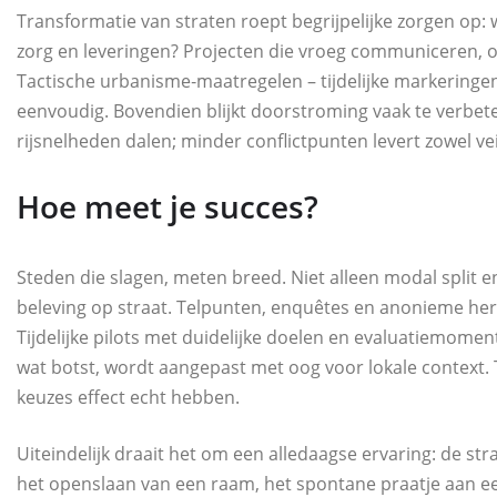
Transformatie van straten roept begrijpelijke zorgen op: w
zorg en leveringen? Projecten die vroeg communiceren, o
Tactische urbanisme‑maatregelen – tijdelijke markeringe
eenvoudig. Bovendien blijkt doorstroming vaak te verb
rijsnelheden dalen; minder conflictpunten levert zowel vei
Hoe meet je succes?
Steden die slagen, meten breed. Niet alleen modal split e
beleving op straat. Telpunten, enquêtes en anonieme h
Tijdelijke pilots met duidelijke doelen en evaluatiemom
wat botst, wordt aangepast met oog voor lokale context.
keuzes effect echt hebben.
Uiteindelijk draait het om een alledaagse ervaring: de straa
het openslaan van een raam, het spontane praatje aan een