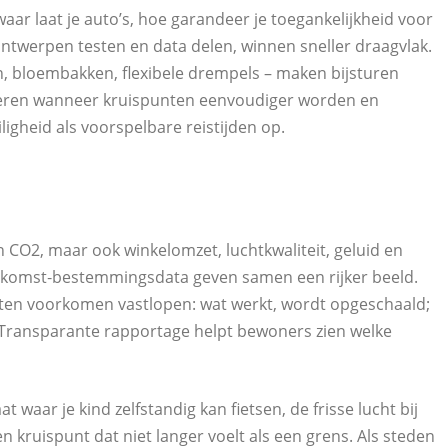
aar laat je auto’s, hoe garandeer je toegankelijkheid voor
ntwerpen testen en data delen, winnen sneller draagvlak.
n, bloembakken, flexibele drempels – maken bijsturen
eteren wanneer kruispunten eenvoudiger worden en
ligheid als voorspelbare reistijden op.
n CO2, maar ook winkelomzet, luchtkwaliteit, geluid en
erkomst‑bestemmingsdata geven samen een rijker beeld.
enten voorkomen vastlopen: wat werkt, wordt opgeschaald;
 Transparante rapportage helpt bewoners zien welke
t waar je kind zelfstandig kan fietsen, de frisse lucht bij
 kruispunt dat niet langer voelt als een grens. Als steden