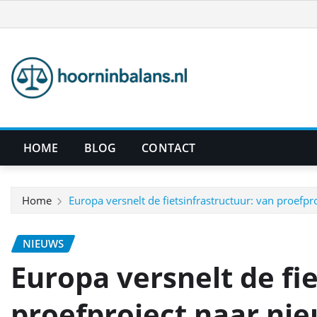
Ga
naar
de
inhoud
HOME
BLOG
CONTACT
Home
Europa versnelt de fietsinfrastructuur: van proefp
NIEUWS
Europa versnelt de fi
proefproject naar ni