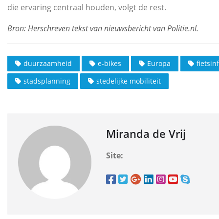
die ervaring centraal houden, volgt de rest.
duurzaamheid
e-bikes
Europa
fietsin
stadsplanning
stedelijke mobiliteit
Miranda de Vrij
Site: