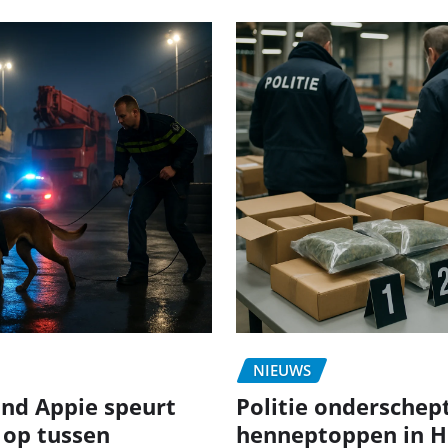
NIEUWS
nd Appie speurt
Politie onderschept
 op tussen
henneptoppen in H