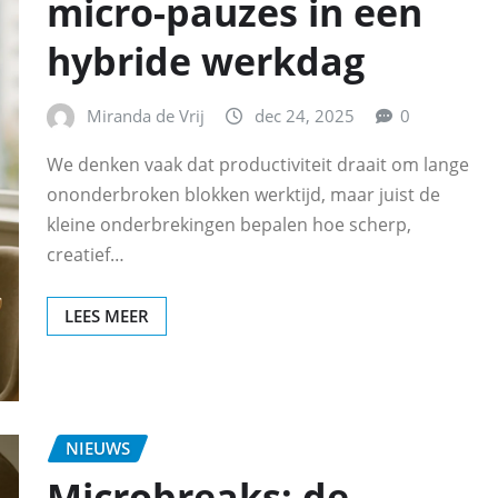
micro-pauzes in een
hybride werkdag
Miranda de Vrij
dec 24, 2025
0
We denken vaak dat productiviteit draait om lange
ononderbroken blokken werktijd, maar juist de
kleine onderbrekingen bepalen hoe scherp,
creatief…
LEES MEER
NIEUWS
Microbreaks: de