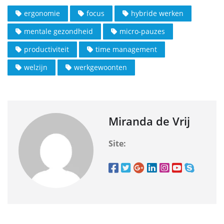
ergonomie
focus
hybride werken
mentale gezondheid
micro-pauzes
productiviteit
time management
welzijn
werkgewoonten
Miranda de Vrij
Site: