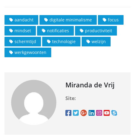
aandacht
digitale minimalisme
focus
mindset
notificaties
productiviteit
schermtijd
technologie
welzijn
werkgewoonten
Miranda de Vrij
Site: