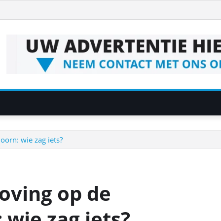
orn: wie zag iets?
oving op de
 wie zag iets?