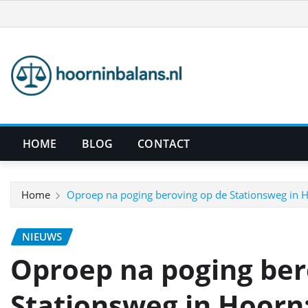
Ga
naar
de
inhoud
HOME
BLOG
CONTACT
Home
Oproep na poging beroving op de Stationsweg in Ho
NIEUWS
Oproep na poging ber
Stationsweg in Hoorn: