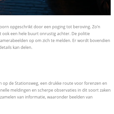
rn opgeschrikt door een poging tot beroving. Zo’n
at ook een hele buurt onrustig achter. De politie
 camerabeelden op om zich te melden. Er wordt bovendien
details kan delen.
n op de Stationsweg, een drukke route voor forenzen en
 snelle meldingen en scherpe observaties in dit soort zaken
verzamelen van informatie, waaronder beelden van