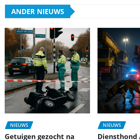
ANDER NIEUWS
NIEUWS
NIEUWS
Getuigen gezocht na
Diensthond 