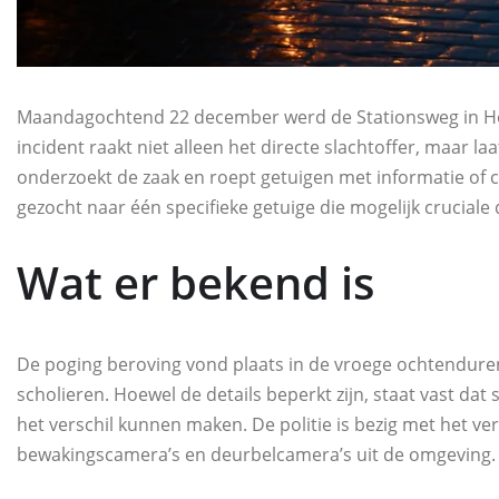
Maandagochtend 22 december werd de Stationsweg in Hoo
incident raakt niet alleen het directe slachtoffer, maar la
onderzoekt de zaak en roept getuigen met informatie of
gezocht naar één specifieke getuige die mogelijk cruciale 
Wat er bekend is
De poging beroving vond plaats in de vroege ochtendure
scholieren. Hoewel de details beperkt zijn, staat vast dat
het verschil kunnen maken. De politie is bezig met het 
bewakingscamera’s en deurbelcamera’s uit de omgeving.