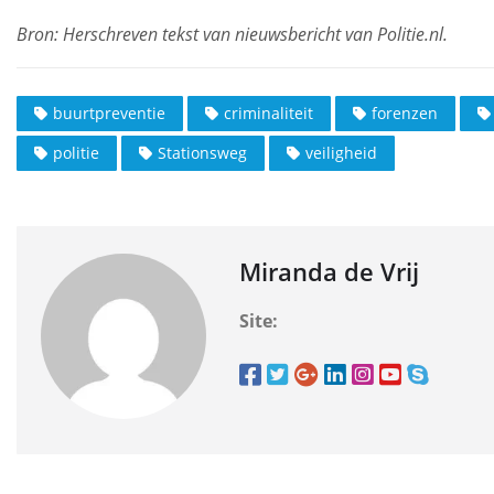
buurtpreventie
criminaliteit
forenzen
politie
Stationsweg
veiligheid
Miranda de Vrij
Site: