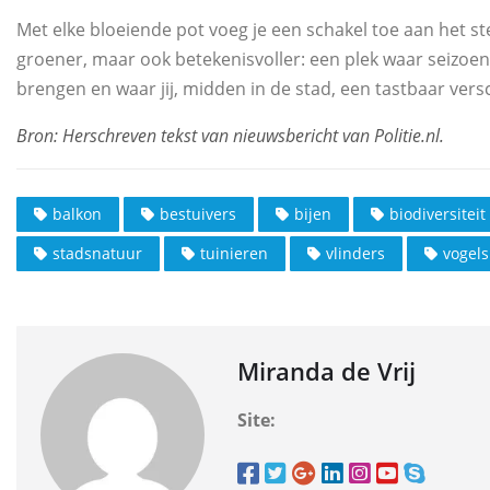
Met elke bloeiende pot voeg je een schakel toe aan het ste
groener, maar ook betekenisvoller: een plek waar seizoene
brengen en waar jij, midden in de stad, een tastbaar vers
balkon
bestuivers
bijen
biodiversiteit
stadsnatuur
tuinieren
vlinders
vogels
Miranda de Vrij
Site: