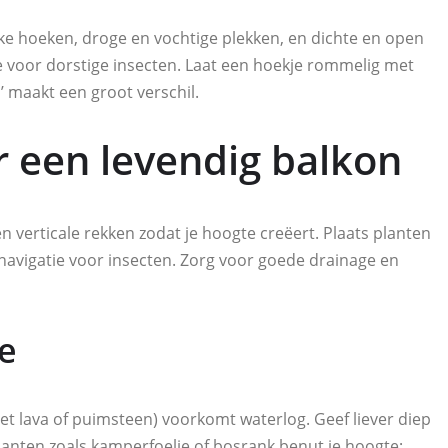
jke hoeken, droge en vochtige plekken, en dichte en open
e voor dorstige insecten. Laat een hoekje rommelig met
’ maakt een groot verschil.
 een levendig balkon
 verticale rekken zodat je hoogte creëert. Plaats planten
e navigatie voor insecten. Zorg voor goede drainage en
e
t lava of puimsteen) voorkomt waterlog. Geef liever diep
lanten zoals kamperfoelie of bosrank benut je hoogte;