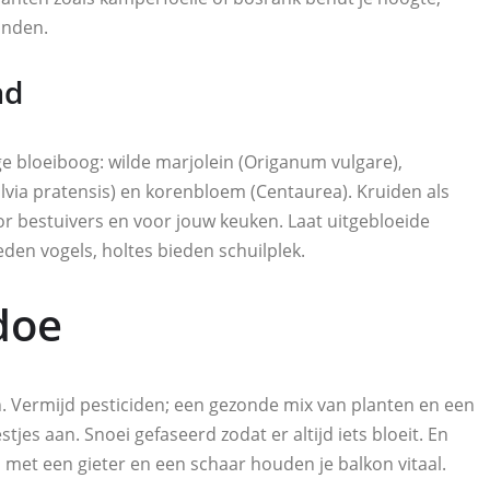
anden.
ad
e bloeiboog: wilde marjolein (Origanum vulgare),
alvia pratensis) en korenbloem (Centaurea). Kruiden als
oor bestuivers en voor jouw keuken. Laat uitgebloeide
den vogels, holtes bieden schuilplek.
doe
. Vermijd pesticiden; een gezonde mix van planten en een
tjes aan. Snoei gefaseerd zodat er altijd iets bloeit. En
met een gieter en een schaar houden je balkon vitaal.