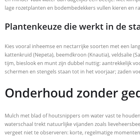
lage rozetplanten en bodembedekkers vullen kieren en r
Plantenkeuze die werkt in de st
Kies vooral inheemse en nectarrijke soorten met een lang
kattenkruid (Nepeta), beemdkroon (Knautia), veldsalie (S
tijm, bieslook en munt zijn dubbel nuttig: aantrekkelijk v
schermen en stengels staan tot in het voorjaar; zaden voe
Onderhoud zonder ge
Mulch met blad of houtsnippers om water vast te houden
waterschaal trekt natuurlijke vijanden zoals lieveheersbees
vergeet niet te observeren: korte, regelmatige momenten 