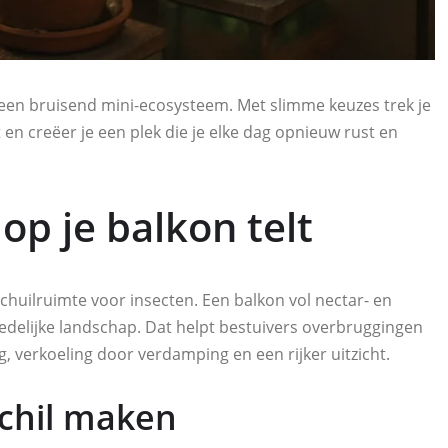
 een bruisend mini-ecosysteem. Met slimme keuzes trek je
t en creëer je een plek die je elke dag opnieuw rust en
op je balkon telt
chuilruimte voor insecten. Een balkon vol nectar- en
stedelijke landschap. Dat helpt bestuivers overbruggingen
ing, verkoeling door verdamping en een rijker uitzicht.
schil maken