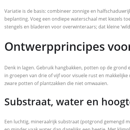
Variatie is de basis: combineer zonnige en halfschaduwri
beplanting. Voeg een ondiepe waterschaal met kiezels to
stengels en bladeren voor overwinteraars; dat kleine ‘wild
Ontwerpprincipes voor
Denk in lagen. Gebruik hangbakken, potten op de grond en
in groepen van drie of vijf voor visuele rust en makkelijk
zware potten of plantzakken die niet omwaaien.
Substraat, water en hoogt
Een luchtig, mineraalrijk substraat (potgrond gemengd me
en minder vaak water dan dagelijks een beetje. Met klimp