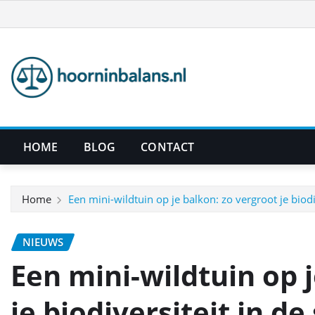
Ga
naar
de
inhoud
HOME
BLOG
CONTACT
Home
Een mini-wildtuin op je balkon: zo vergroot je biodi
NIEUWS
Een mini-wildtuin op 
je biodiversiteit in de