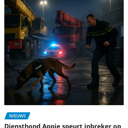
NIEUWS
Diensthond Appie speurt inbreker op