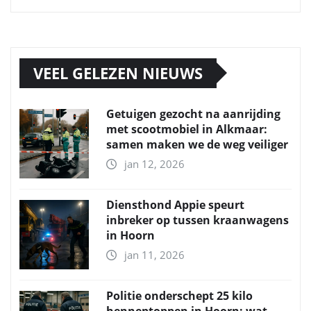
VEEL GELEZEN NIEUWS
Getuigen gezocht na aanrijding
met scootmobiel in Alkmaar:
samen maken we de weg veiliger
jan 12, 2026
Diensthond Appie speurt
inbreker op tussen kraanwagens
in Hoorn
jan 11, 2026
Politie onderschept 25 kilo
henneptoppen in Hoorn: wat