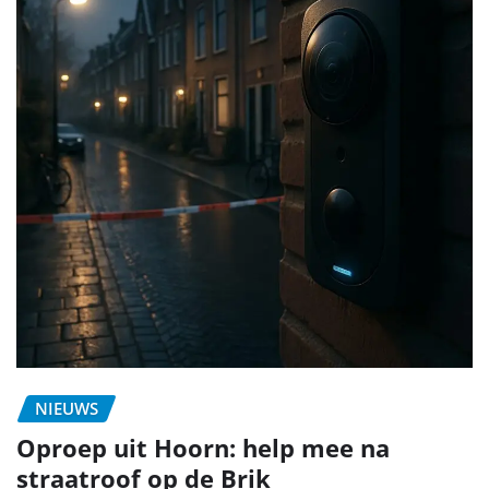
NIEUWS
Oproep uit Hoorn: help mee na
straatroof op de Brik