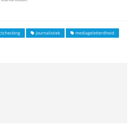
ctchecking
journalistiek
mediageletterdheid