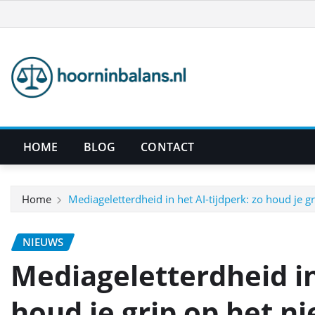
Ga
naar
de
inhoud
HOME
BLOG
CONTACT
Home
Mediageletterdheid in het AI‑tijdperk: zo houd je g
NIEUWS
Mediageletterdheid in
houd je grip op het n