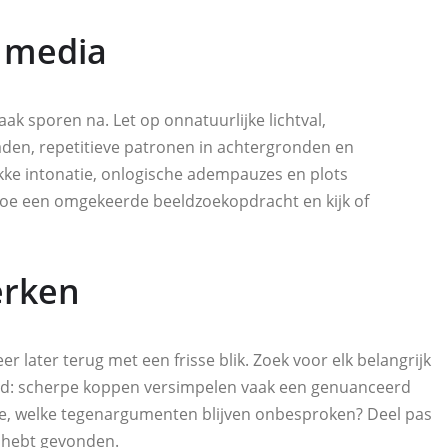
e media
k sporen na. Let op onnatuurlijke lichtval,
den, repetitieve patronen in achtergronden en
kke intonatie, onlogische adempauzes en plots
Doe een omgekeerde beeldzoekopdracht en kijk of
erken
er later terug met een frisse blik. Zoek voor elk belangrijk
houd: scherpe koppen versimpelen vaak een genuanceerd
s je, welke tegenargumenten blijven onbesproken? Deel pas
n hebt gevonden.