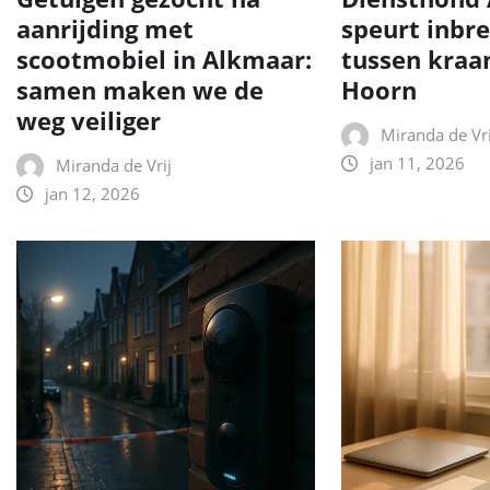
aanrijding met
speurt inbr
scootmobiel in Alkmaar:
tussen kraa
samen maken we de
Hoorn
weg veiliger
Miranda de Vri
jan 11, 2026
Miranda de Vrij
jan 12, 2026