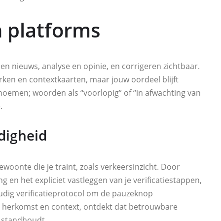
n platforms
n nieuws, analyse en opinie, en corrigeren zichtbaar.
en en contextkaarten, maar jouw oordeel blijft
oemen; woorden als “voorlopig” of “in afwachting van
.
digheid
oonte die je traint, zoals verkeersinzicht. Door
g en het expliciet vastleggen van je verificatiestappen,
voudig verificatieprotocol om de pauzeknop
t, herkomst en context, ontdekt dat betrouwbare
r standhoudt.