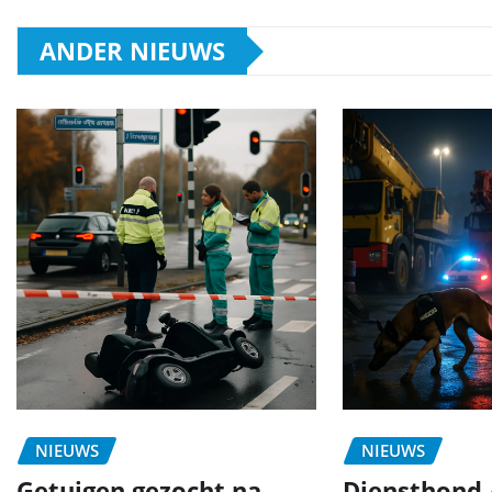
ANDER NIEUWS
NIEUWS
NIEUWS
Getuigen gezocht na
Diensthond 