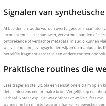
Signalen van synthetisch
AI‑beelden en -audio worden overtuigender, maar laten vaa
inconsistenties in schaduwen, vervormde handen of siera
ontbrekende of verdachte metadata. In audio kunnen vla
wegvallende omgevingsgeluiden wijzen op manipulatie. 
hetzelfde fragment eerder in een andere context opdook.
Praktische routines die w
Lees trager en stel uit. Sla een sensationele claim op en ke
detail minstens één primaire bron. Vergelijk kop en in
verhaal. Noteer expliciet wat ontbreekt: welke cijfers mi
wanneer je ten minste twee onafhankelijke bevestiginge