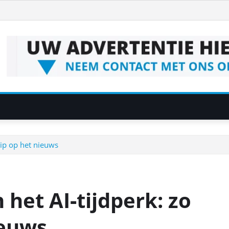
rip op het nieuws
 het AI‑tijdperk: zo
ieuws