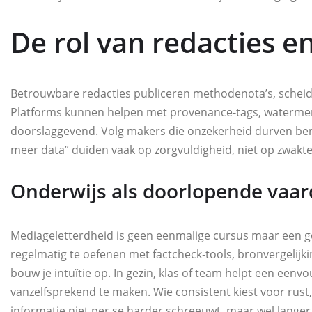
De rol van redacties e
Betrouwbare redacties publiceren methodenota’s, scheide
Platforms kunnen helpen met provenance‑tags, watermerk
doorslaggevend. Volg makers die onzekerheid durven ben
meer data” duiden vaak op zorgvuldigheid, niet op zwakte
Onderwijs als doorlopende vaar
Mediageletterdheid is geen eenmalige cursus maar een gew
regelmatig te oefenen met factcheck‑tools, bronvergelijkin
bouw je intuïtie op. In gezin, klas of team helpt een een
vanzelfsprekend te maken. Wie consistent kiest voor rus
informatie niet per se harder schreeuwt, maar wel lange