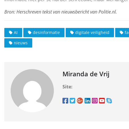
AI
desinformatie
digitale veiligheid
fa
nieuws
Miranda de Vrij
Site: