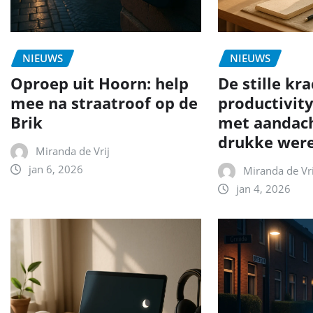
NIEUWS
NIEUWS
Oproep uit Hoorn: help
De stille kr
mee na straatroof op de
productivit
Brik
met aandach
drukke wer
Miranda de Vrij
jan 6, 2026
Miranda de Vri
jan 4, 2026