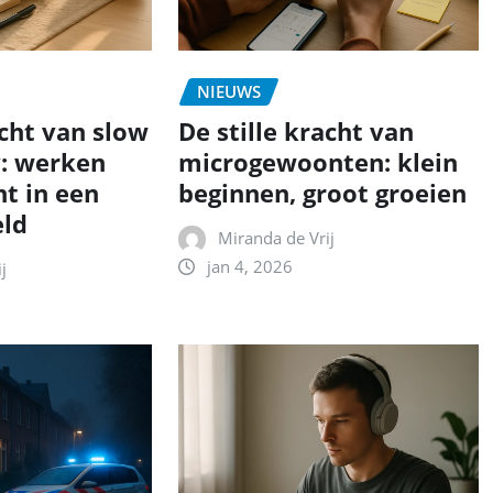
NIEUWS
acht van slow
De stille kracht van
y: werken
microgewoonten: klein
t in een
beginnen, groot groeien
eld
Miranda de Vrij
jan 4, 2026
j