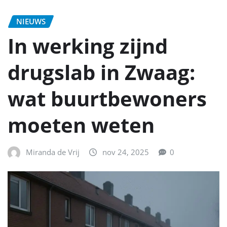
NIEUWS
In werking zijnd
drugslab in Zwaag:
wat buurtbewoners
moeten weten
Miranda de Vrij
nov 24, 2025
0