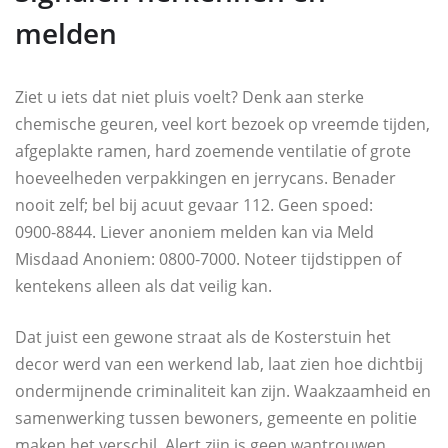
melden
Ziet u iets dat niet pluis voelt? Denk aan sterke
chemische geuren, veel kort bezoek op vreemde tijden,
afgeplakte ramen, hard zoemende ventilatie of grote
hoeveelheden verpakkingen en jerrycans. Benader
nooit zelf; bel bij acuut gevaar 112. Geen spoed:
0900‑8844. Liever anoniem melden kan via Meld
Misdaad Anoniem: 0800‑7000. Noteer tijdstippen of
kentekens alleen als dat veilig kan.
Dat juist een gewone straat als de Kosterstuin het
decor werd van een werkend lab, laat zien hoe dichtbij
ondermijnende criminaliteit kan zijn. Waakzaamheid en
samenwerking tussen bewoners, gemeente en politie
maken het verschil. Alert zijn is geen wantrouwen,