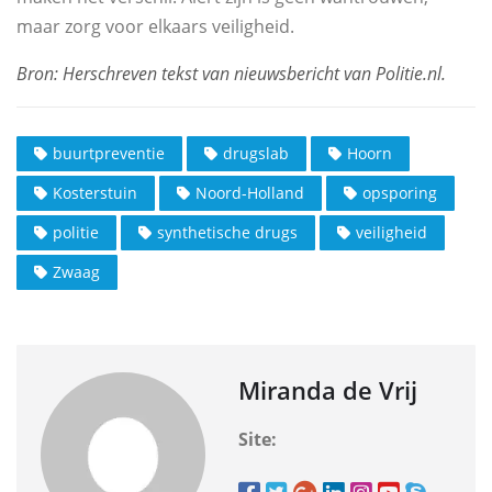
maar zorg voor elkaars veiligheid.
buurtpreventie
drugslab
Hoorn
Kosterstuin
Noord-Holland
opsporing
politie
synthetische drugs
veiligheid
Zwaag
Miranda de Vrij
Site: