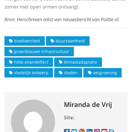
zomer met open armen ontvangt.
biodiversiteit
duurzaamheid
groenblauwe infrastructuur
hitte-eilandeffect
klimaatadaptatie
stedelijk ontwerp
steden
vergroening
Miranda de Vrij
Site: