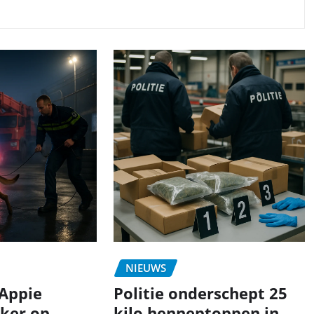
NIEUWS
Appie
Politie onderschept 25
eker op
kilo henneptoppen in