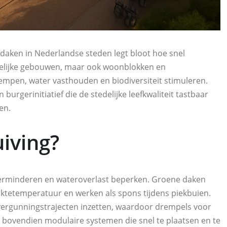
daken in Nederlandse steden legt bloot hoe snel
telijke gebouwen, maar ook woonblokken en
dempen, water vasthouden en biodiversiteit stimuleren.
burgerinitiatief die de stedelijke leefkwaliteit tastbaar
en.
uiving?
s verminderen en wateroverlast beperken. Groene daken
aktetemperatuur en werken als spons tijdens piekbuien.
vergunningstrajecten inzetten, waardoor drempels voor
 bovendien modulaire systemen die snel te plaatsen en te