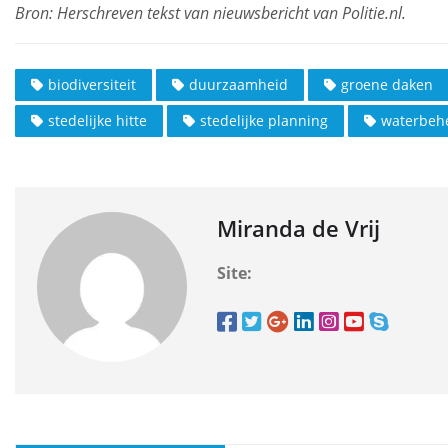
biodiversiteit
duurzaamheid
groene daken
stedelijke hitte
stedelijke planning
waterbeh
Miranda de Vrij
Site: