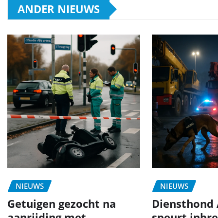
ANDER NIEUWS
NIEUWS
NIEUWS
Getuigen gezocht na
Diensthond 
aanrijding met
speurt inbr