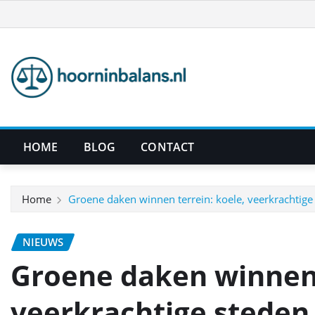
Ga
naar
de
inhoud
HOME
BLOG
CONTACT
Home
Groene daken winnen terrein: koele, veerkrachtige
NIEUWS
Groene daken winnen 
veerkrachtige steden