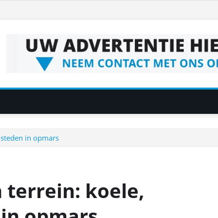
 steden in opmars
terrein: koele,
 in opmars