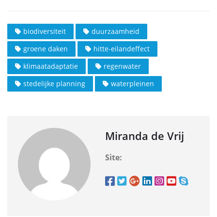
biodiversiteit
duurzaamheid
groene daken
hitte-eilandeffect
klimaatadaptatie
regenwater
stedelijke planning
waterpleinen
Miranda de Vrij
Site: