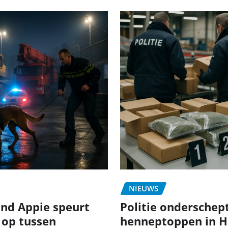
NIEUWS
nd Appie speurt
Politie onderschept
 op tussen
henneptoppen in H