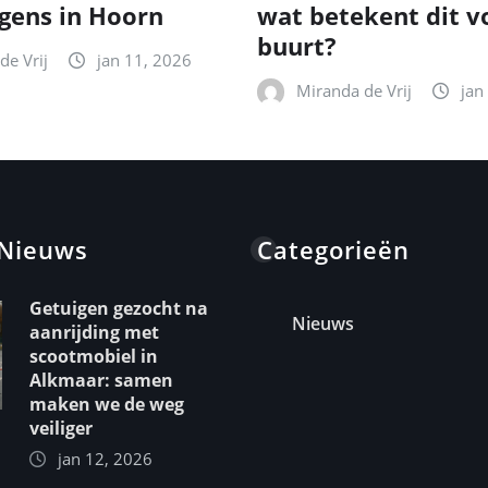
gens in Hoorn
wat betekent dit v
buurt?
de Vrij
jan 11, 2026
Miranda de Vrij
jan
 Nieuws
Categorieën
Getuigen gezocht na
Nieuws
aanrijding met
scootmobiel in
Alkmaar: samen
maken we de weg
veiliger
jan 12, 2026