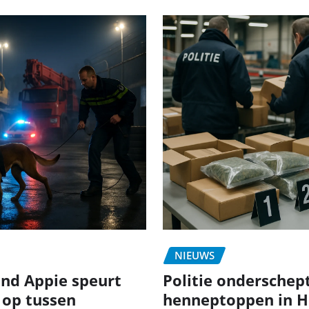
NIEUWS
nd Appie speurt
Politie onderschept
 op tussen
henneptoppen in H