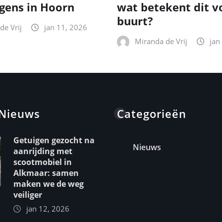
gens in Hoorn
wat betekent dit v
buurt?
de Vrij
jan 11, 2026
Miranda de Vrij
jan
 Nieuws
Categorieën
Getuigen gezocht na
Nieuws
aanrijding met
scootmobiel in
Alkmaar: samen
maken we de weg
veiliger
jan 12, 2026