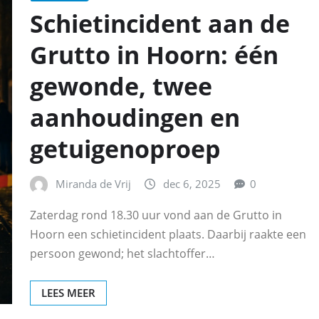
Schietincident aan de
Grutto in Hoorn: één
gewonde, twee
aanhoudingen en
getuigenoproep
Miranda de Vrij
dec 6, 2025
0
Zaterdag rond 18.30 uur vond aan de Grutto in
Hoorn een schietincident plaats. Daarbij raakte een
persoon gewond; het slachtoffer…
LEES MEER