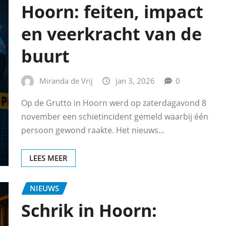
Hoorn: feiten, impact
en veerkracht van de
buurt
Miranda de Vrij
jan 3, 2026
0
Op de Grutto in Hoorn werd op zaterdagavond 8
november een schietincident gemeld waarbij één
persoon gewond raakte. Het nieuws…
LEES MEER
NIEUWS
Schrik in Hoorn: