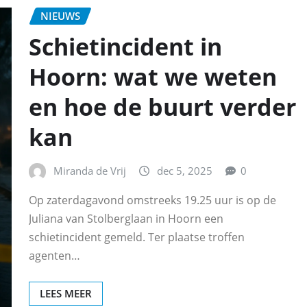
NIEUWS
Schietincident in
Hoorn: wat we weten
en hoe de buurt verder
kan
Miranda de Vrij
dec 5, 2025
0
Op zaterdagavond omstreeks 19.25 uur is op de
Juliana van Stolberglaan in Hoorn een
schietincident gemeld. Ter plaatse troffen
agenten…
LEES MEER