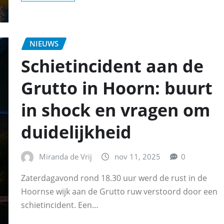
NIEUWS
Schietincident aan de
Grutto in Hoorn: buurt
in shock en vragen om
duidelijkheid
Miranda de Vrij
nov 11, 2025
0
Zaterdagavond rond 18.30 uur werd de rust in de
Hoornse wijk aan de Grutto ruw verstoord door een
schietincident. Een…