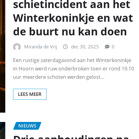
schietincident aan het
Winterkoninkje en wat
de buurt nu kan doen
Miranda de Vrij
dec 30, 2025
0
Een rustige zaterdagavond aan het Winterkoninkje
in Hoorn werd ruw onderbroken toen er rond 19.10
uur meerdere schoten werden gelost…
LEES MEER
NIEUWS