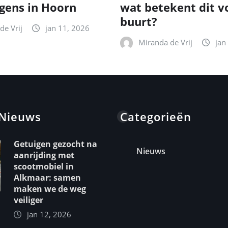
gens in Hoorn
wat betekent dit v
buurt?
de Vrij
jan 11, 2026
Miranda de Vrij
jan
 Nieuws
Categorieën
Getuigen gezocht na
Nieuws
aanrijding met
scootmobiel in
Alkmaar: samen
maken we de weg
veiliger
jan 12, 2026