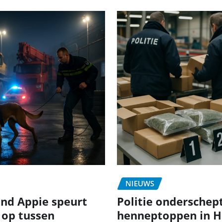
NIEUWS
nd Appie speurt
Politie onderschept
 op tussen
henneptoppen in H