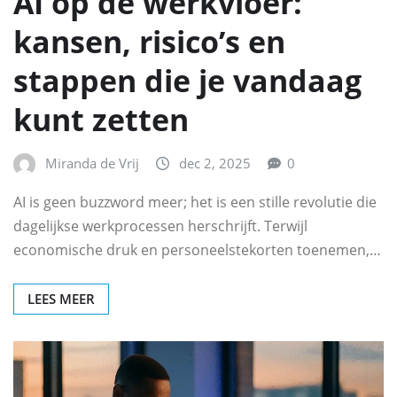
AI op de werkvloer:
kansen, risico’s en
stappen die je vandaag
kunt zetten
Miranda de Vrij
dec 2, 2025
0
AI is geen buzzword meer; het is een stille revolutie die
dagelijkse werkprocessen herschrijft. Terwijl
economische druk en personeelstekorten toenemen,…
LEES MEER